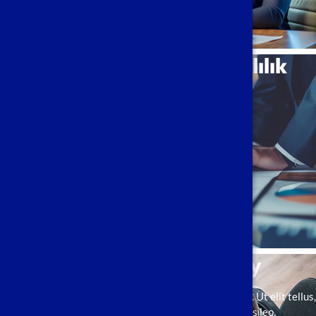
biliyoruz.
Ekiple Tanışın
Güven, Saygı ve T utarlılık
Saygı, Etik ve Dürüstlük
Şirket Kültürümüz :
Müşteri Odaklılık
Gizliliğe Saygı
İş Birliği
Uzmanlık
Bize Katılın
Business Consultancy
Lorem ipsum dolor sit amet, consectetur adipiscing elit. Ut elit tellus,
luctus nec ullamcorper mattis, pulvinar dapibus leo.