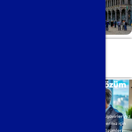
40+
Yılların Tecrübesi
Belçika'daki Güvenilir Çözüm
Ortaklarınız
40 Yıllık tecrübemizle Belçika’daki Yeminli Mali Müşavirleriniz
ve Uzmanlarınız olarak ihtiyacınız olan iş çözümleriniz için
yanınızdayız. Sorunlarınızı ve ihtiyacınız olan çözümleri