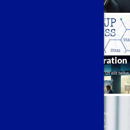
Detail
Start a New Business
Lorem ipsum dolor sit amet, consectetur adipiscing elit. Ut elit tellus,
luctus nec ullamcorper mattis, pulvinar dapibus leo.
Detail
Company Set-up & Registration
Lorem ipsum dolor sit amet, consectetur adipiscing elit. Ut elit tellus,
luctus nec ullamcorper mattis, pulvinar dapibus leo.
Detail
Gelin Oturup Konuşalım
Siz iş hedeflerinizi zor gibi görünen problemlerinizi anlatın,
biz de size farklı çözüm önerilerimizi ve nasıl yardımcı
olabileceğimizi anlatalım. Bir kahvenin 40 yıl hatırı var