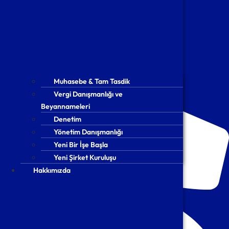
Muhasebe & Tam Tasdik
Muhasebe & Tam Tasdik
Vergi Danışmanlığı ve
Vergi Danışmanlığı ve
Beyannameleri
Beyannameleri
Denetim
Denetim
Yönetim Danışmanlığı
Yönetim Danışmanlığı
Yeni Bir İşe Başla
Yeni Bir İşe Başla
Yeni Şirket Kuruluşu
Yeni Şirket Kuruluşu
Hakkımızda
Hakkımızda