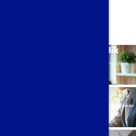
Vergi ve Danışmanlık hizmetleri vermektedir.
Biz Ne Yapıyoruz?
Hizmetlerimiz
Muhasebe & Tam Tasdik
Belçika’daki tüm muhasebe ve tasdik işlemleriniz için güçlü ve
tecrübeli kadromuzla hizmetinizdeyiz.
Detay
Vergi Danışmanlığı
Belçika Vergi Hukuku ve Mevzuati çerçevesinde müşterilerimize en
etkin vergi danışmanlığı hizmetini sunarız.
Detay
Denetim