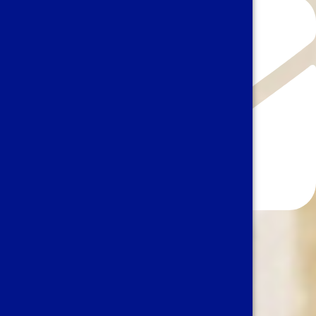
secretariat@axasconsulting.be
Hizmetlerimiz