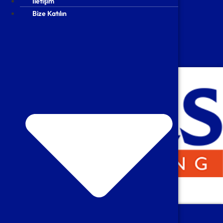
İletişim
İletişim
Bize Katılın
Bize Katılın
FR
EN
NL
TR
Dijital Muhasebeniz
Hizmetlerimiz
Muhasebe & Tam Tasdik
Vergi Danışmanlığı ve Beyannameleri