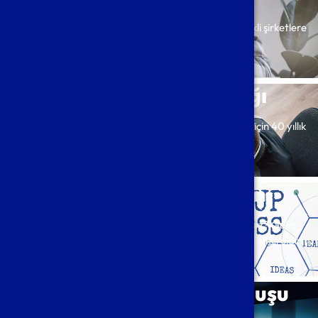
Bağımsız denetim hizmetleri kapsamında küçük ölçekli şirketlere
aşağıda sayılan hizmetleri veriyoruz.
Detay
Yönetim Danışmanlığı
Belçika’daki işleriniz ve yatırımlarınız ve iş planlarınız için 40 yıllık
tecrübelerimizle yanınızdayız.
Detay
Yeni Bir İşe Başlarken
Belçika da kendi işinizi mi kurmayı hayal ediyorsunuz? Gelin
hayallerinizi bir başarı hikayesine dönüştürmenize yardımcı olalıım.
Detay
Belçika'da Şirket Kuruluşu