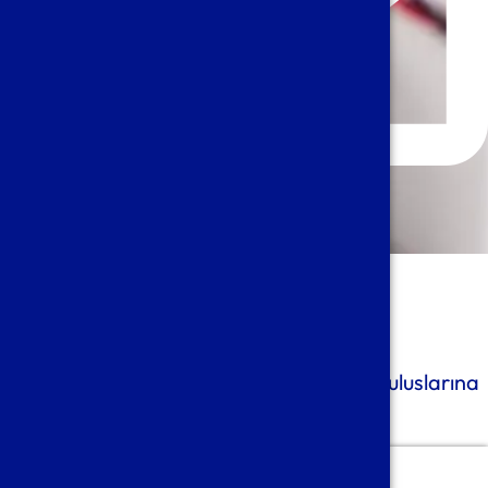
secretariat@axasconsulting.be
Axas Consulting
Üyeliklerimiz
Belçika ve Avrupa’nın en prestijli meslek uluslarına
üyeliklerimizle gurur duyarız.