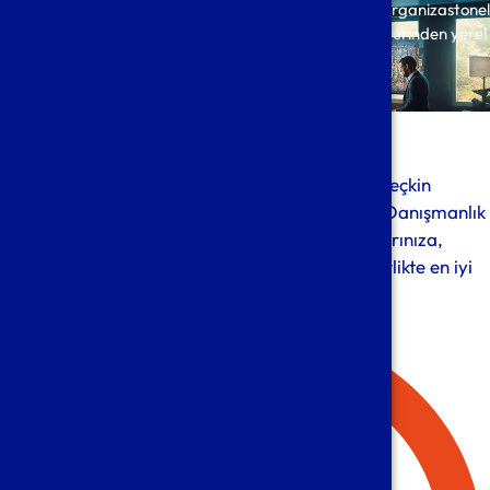
Belçika’daki proje yada iş planınıza en uygun yasal be organizastonel
yapıyı gelin birlikte oluşturalım. Büyüme hayallerinize yerinden yerel
destek verelim.
Detay
Hakkımızda
Avrupa’nın merkesi Bruksel’de 40 yıldır seçkin
müşterilerimize Muhasebe, Vergi, Denetim ve Danışmanlık
hizmeti vermekteyiz. Belçika’daki iş planlarınıza,
problemlerinize sizin gözlüğünüzle bakarız birlikte en iyi
çözümü geliştiririz.